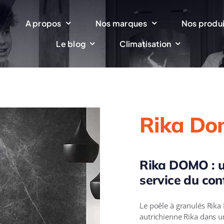
l
A propos
Nos marques
Nos produi
Le blog
Climatisation
Rika Do
Rika DOMO : u
service du con
Le poêle à granulés Rika
autrichienne Rika dans un