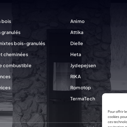
 bois
Animo
 granulés
Attika
mixtes bois-granulés
Dielle
 et cheminées
Heta
e combustible
Jydepejsen
ences
RIKA
vices
Romotop
TermaTech
Pour offrir 
cookies pour
ces technolo
navigation ou