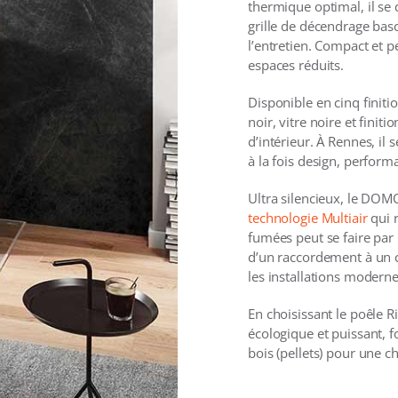
thermique optimal, il se 
grille de décendrage bas
l’entretien. Compact et p
espaces réduits.
Disponible en cinq finitio
noir, vitre noire et finit
d’intérieur. À Rennes, il 
à la fois design, performa
Ultra silencieux, le DOMO
technologie Multiair
qui r
fumées peut se faire par l
d’un raccordement à un c
les installations moderne
En choisissant le poêle 
écologique et puissant, 
bois (pellets) pour une c