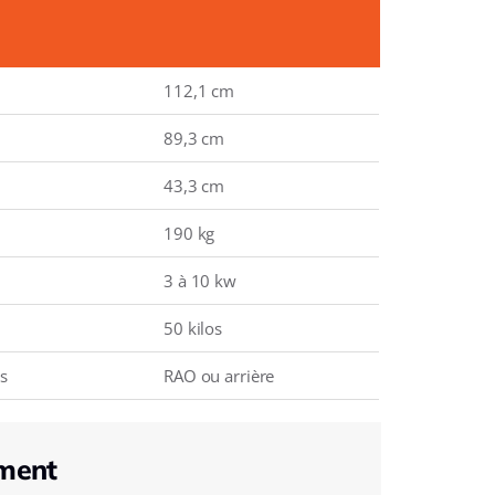
112,1 cm
89,3 cm
43,3 cm
190 kg
3 à 10 kw
50 kilos
s
RAO ou arrière
ment