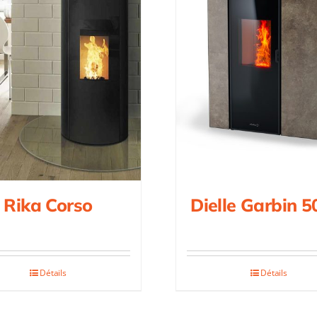
Rika Corso
Dielle Garbin 5
Détails
Détails