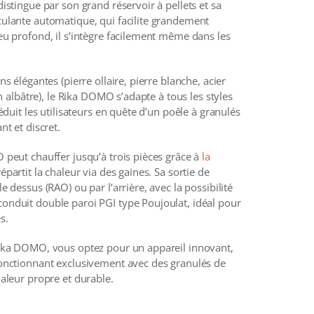
distingue par son grand réservoir à pellets et sa
culante automatique, qui facilite grandement
eu profond, il s’intègre facilement même dans les
ns élégantes (pierre ollaire, pierre blanche, acier
ion albâtre), le Rika DOMO s’adapte à tous les styles
séduit les utilisateurs en quête d’un poêle à granulés
nt et discret.
 peut chauffer jusqu’à trois pièces grâce à
la
épartit la chaleur via des gaines. Sa sortie de
e dessus (RAO) ou par l’arrière, avec la possibilité
onduit double paroi PGI type Poujoulat, idéal pour
s.
Rika DOMO, vous optez pour un appareil innovant,
fonctionnant exclusivement avec des granulés de
haleur propre et durable.