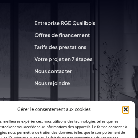
Entreprise RGE Qualibois
Offres de financement
Tarifs des prestations
Votre projet en 7 étapes
Nous contacter
Nous rejoindre
Gérer le consentement aux cookies
les meilleures expériences, nous utilisons des technologies telles que les
 stocker et/ou accéder aux informations des appareils. Le fait de consentir à
gies nous permettra de traiter des données telles que le comportement de
 les ID uniques sur ce site. Le fait de ne pas consentir ou de retirer son